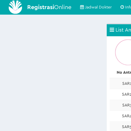
Registrasi
Online
Jadwal Dokter
Inf
List An
No Ant
SAR
SAR
SAR
SAR
SAR