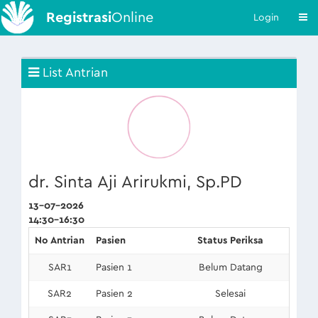
Registrasi
Online
Login
List Antrian
dr. Sinta Aji Arirukmi, Sp.PD
13-07-2026
14:30-16:30
No Antrian
Pasien
Status Periksa
SAR1
Pasien 1
Belum Datang
SAR2
Pasien 2
Selesai