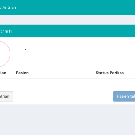
o Antrian
trian
-
rian
Pasien
Status Periksa
trian
Pasien te