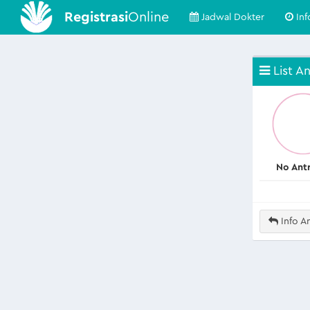
Registrasi
Online
Jadwal Dokter
Inf
List An
No Ant
Info An