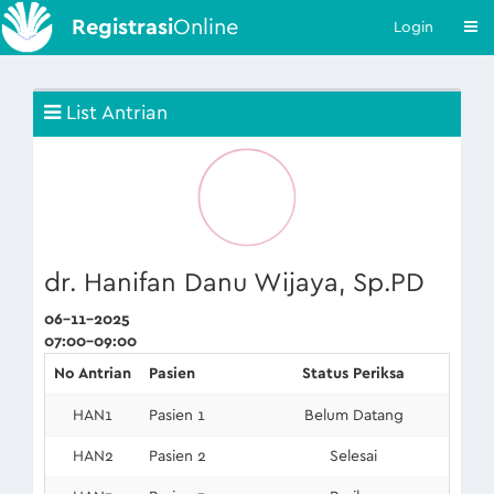
Registrasi
Online
Login
List Antrian
dr. Hanifan Danu Wijaya, Sp.PD
06-11-2025
07:00-09:00
No Antrian
Pasien
Status Periksa
HAN1
Pasien 1
Belum Datang
HAN2
Pasien 2
Selesai