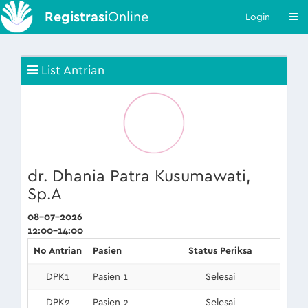
Registrasi
Online
Login
List Antrian
dr. Dhania Patra Kusumawati,
Sp.A
08-07-2026
12:00-14:00
No Antrian
Pasien
Status Periksa
DPK1
Pasien 1
Selesai
DPK2
Pasien 2
Selesai