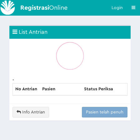
Registrasi
Online
Login
List Antrian
-
No Antrian
Pasien
Status Periksa
Info Antrian
Pasien telah penuh