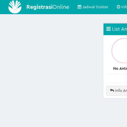
Registrasi
Online
Jadwal Dokter
Inf
List An
No Ant
Info An