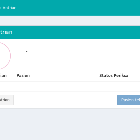
o Antrian
trian
-
rian
Pasien
Status Periksa
trian
Pasien te