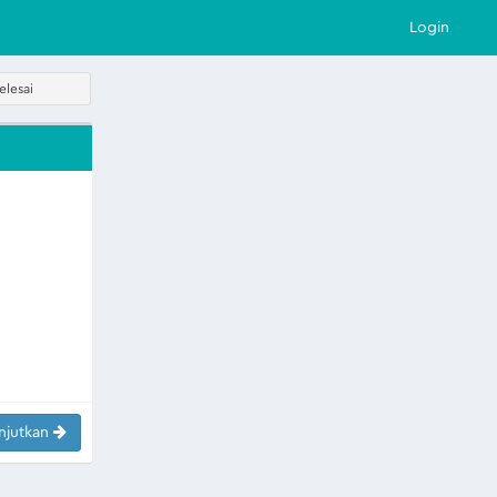
Login
elesai
njutkan