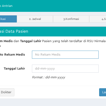
o Antrian
fikasi
2. Jadwal
3.Konfirmasi
4.S
asi Data Pasien
m Medis
dan
Tanggal Lahir
Pasien yang telah terdaftar di RSU Nirmala
a
No Rekam Medis
Tanggal Lahir
Format : dd-mm-yyyy
 Dokter
La