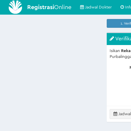
Registrasi
Online
Jadwal Dokter
Inf
1. Veri
Verifik
Isikan
Reka
Purbalingg
Jadwal