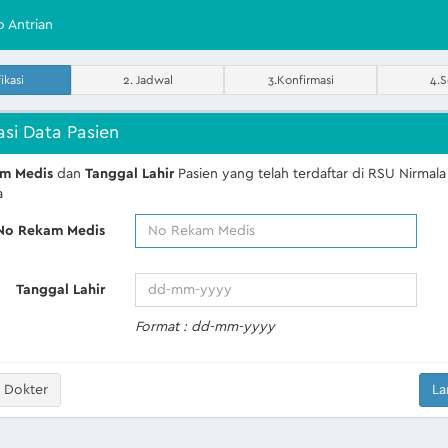
o Antrian
fikasi
2. Jadwal
3.Konfirmasi
4.S
asi Data Pasien
m Medis
dan
Tanggal Lahir
Pasien yang telah terdaftar di RSU Nirmala
a
No Rekam Medis
Tanggal Lahir
Format : dd-mm-yyyy
 Dokter
La