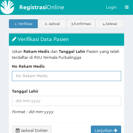
Registrasi
Online
Login
1. Verifikasi
2. Jadwal
3.Konfirmasi
4.Selesai
Verifikasi Data Pasien
Isikan
Rekam Medis
dan
Tanggal Lahir
Pasien yang telah
terdaftar di RSU Nirmala Purbalingga
No Rekam Medis
Tanggal Lahir
Format : dd-mm-yyyy
Jadwal Dokter
Lanjutkan